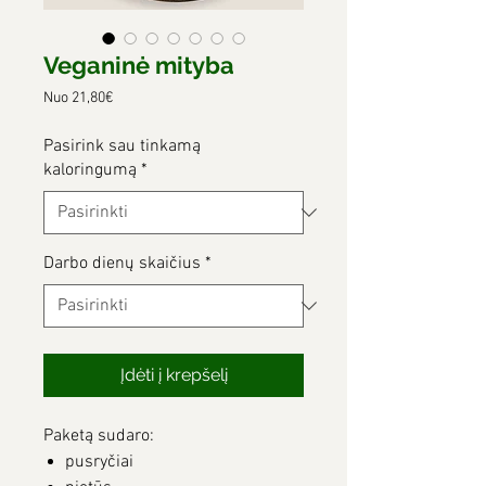
Veganinė mityba
Pardavimo
Nuo
21,80€
kaina
Pasirink sau tinkamą
kaloringumą
*
Darbo dienų skaičius
*
Įdėti į krepšelį
Paketą sudaro:
pusryčiai