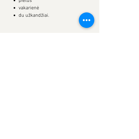
pietūs
vakarienė
du užkandžiai.
Prenumeruokite mūsų naujienas ir būkite vieni iš
pirmųjų sulaukę ypatingų pasiūlymų savo pašto
dėžutėje.
Prenumeruoti
Privatumo
politika
Pirkimo pardavimo taisyklės
Kontaktai