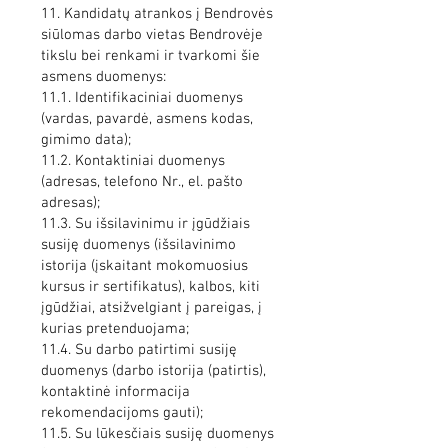
11. Kandidatų atrankos į Bendrovės
siūlomas darbo vietas Bendrovėje
tikslu bei renkami ir tvarkomi šie
asmens duomenys:
11.1. Identifikaciniai duomenys
(vardas, pavardė, asmens kodas,
gimimo data);
11.2. Kontaktiniai duomenys
(adresas, telefono Nr., el. pašto
adresas);
11.3. Su išsilavinimu ir įgūdžiais
susiję duomenys (išsilavinimo
istorija (įskaitant mokomuosius
kursus ir sertifikatus), kalbos, kiti
įgūdžiai, atsižvelgiant į pareigas, į
kurias pretenduojama;
11.4. Su darbo patirtimi susiję
duomenys (darbo istorija (patirtis),
kontaktinė informacija
rekomendacijoms gauti);
11.5. Su lūkesčiais susiję duomenys