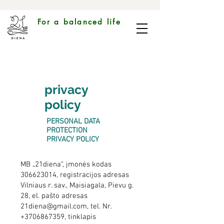
For a balanced life
privacy
policy
PERSONAL DATA
PROTECTION
PRIVACY POLICY
MB „21diena“, įmonės kodas
306623014
, registracijos adresas
Vilniaus r. sav., Maisiagala, Pievu g.
28, el. pašto adresas
21diena@gmail.com
, tel. Nr.
+3706867359
, tinklapis