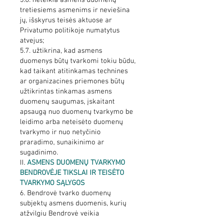
5.6. neteikia asmens duomenų
tretiesiems asmenims ir neviešina
jų, išskyrus teisės aktuose ar
Privatumo politikoje numatytus
atvejus;
5.7. užtikrina, kad asmens
duomenys būtų tvarkomi tokiu būdu,
kad taikant atitinkamas technines
ar organizacines priemones būtų
užtikrintas tinkamas asmens
duomenų saugumas, įskaitant
apsaugą nuo duomenų tvarkymo be
leidimo arba neteisėto duomenų
tvarkymo ir nuo netyčinio
praradimo, sunaikinimo ar
sugadinimo.
II.
ASMENS DUOMENŲ TVARKYMO
BENDROVĖJE TIKSLAI IR TEISĖTO
TVARKYMO SĄLYGOS
6. Bendrovė tvarko duomenų
subjektų asmens duomenis, kurių
atžvilgiu Bendrovė veikia