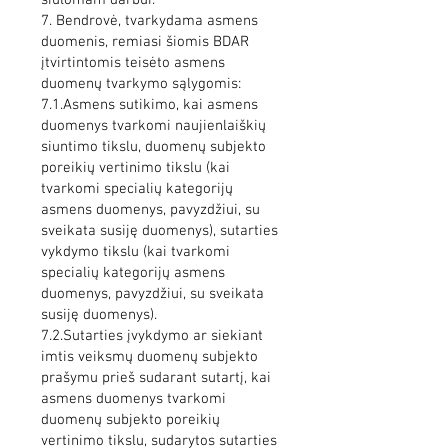
siūlomam darbui.
7. Bendrovė, tvarkydama asmens
duomenis, remiasi šiomis BDAR
įtvirtintomis teisėto asmens
duomenų tvarkymo sąlygomis:
7.1.Asmens sutikimo, kai asmens
duomenys tvarkomi naujienlaiškių
siuntimo tikslu, duomenų subjekto
poreikių vertinimo tikslu (kai
tvarkomi specialių kategorijų
asmens duomenys, pavyzdžiui, su
sveikata susiję duomenys), sutarties
vykdymo tikslu (kai tvarkomi
specialių kategorijų asmens
duomenys, pavyzdžiui, su sveikata
susiję duomenys).
7.2.Sutarties įvykdymo ar siekiant
imtis veiksmų duomenų subjekto
prašymu prieš sudarant sutartį, kai
asmens duomenys tvarkomi
duomenų subjekto poreikių
vertinimo tikslu, sudarytos sutarties