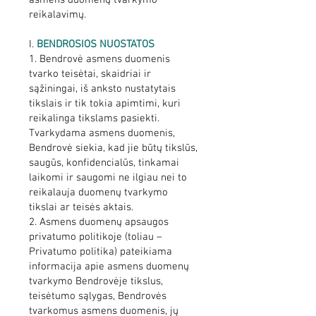
asmens duomenų tvarkymo
reikalavimų.
I.
BENDROSIOS NUOSTATOS
1. Bendrovė asmens duomenis
tvarko teisėtai, skaidriai ir
sąžiningai, iš anksto nustatytais
tikslais ir tik tokia apimtimi, kuri
reikalinga tikslams pasiekti.
Tvarkydama asmens duomenis,
Bendrovė siekia, kad jie būtų tikslūs,
saugūs, konfidencialūs, tinkamai
laikomi ir saugomi ne ilgiau nei to
reikalauja duomenų tvarkymo
tikslai ar teisės aktais.
2. Asmens duomenų apsaugos
privatumo politikoje (toliau –
Privatumo politika) pateikiama
informacija apie asmens duomenų
tvarkymo Bendrovėje tikslus,
teisėtumo sąlygas, Bendrovės
tvarkomus asmens duomenis, jų