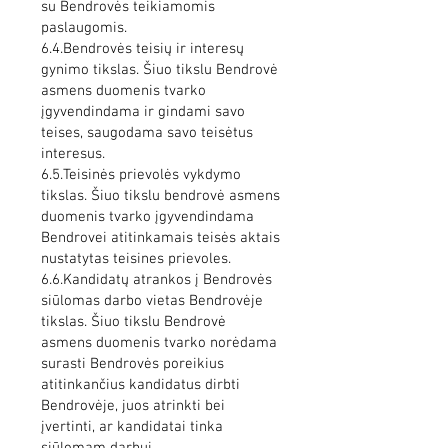
su Bendrovės teikiamomis
paslaugomis.
6.4.Bendrovės teisių ir interesų
gynimo tikslas. Šiuo tikslu Bendrovė
asmens duomenis tvarko
įgyvendindama ir gindami savo
teises, saugodama savo teisėtus
interesus.
6.5.Teisinės prievolės vykdymo
tikslas. Šiuo tikslu bendrovė asmens
duomenis tvarko įgyvendindama
Bendrovei atitinkamais teisės aktais
nustatytas teisines prievoles.
6.6.Kandidatų atrankos į Bendrovės
siūlomas darbo vietas Bendrovėje
tikslas. Šiuo tikslu Bendrovė
asmens duomenis tvarko norėdama
surasti Bendrovės poreikius
atitinkančius kandidatus dirbti
Bendrovėje, juos atrinkti bei
įvertinti, ar kandidatai tinka