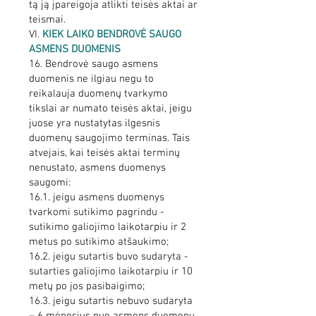
tą ją įpareigoja atlikti teisės aktai ar
teismai.
VI.
KIEK LAIKO BENDROVĖ SAUGO
ASMENS DUOMENIS
16. Bendrovė saugo asmens
duomenis ne ilgiau negu to
reikalauja duomenų tvarkymo
tikslai ar numato teisės aktai, jeigu
juose yra nustatytas ilgesnis
duomenų saugojimo terminas. Tais
atvejais, kai teisės aktai terminų
nenustato, asmens duomenys
saugomi:
16.1. jeigu asmens duomenys
tvarkomi sutikimo pagrindu -
sutikimo galiojimo laikotarpiu ir 2
metus po sutikimo atšaukimo;
16.2. jeigu sutartis buvo sudaryta -
sutarties galiojimo laikotarpiu ir 10
metų po jos pasibaigimo;
16.3. jeigu sutartis nebuvo sudaryta