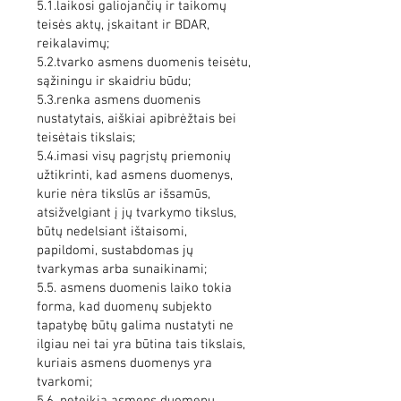
5.1.laikosi galiojančių ir taikomų
teisės aktų, įskaitant ir BDAR,
reikalavimų;
5.2.tvarko asmens duomenis teisėtu,
sąžiningu ir skaidriu būdu;
5.3.renka asmens duomenis
nustatytais, aiškiai apibrėžtais bei
teisėtais tikslais;
5.4.imasi visų pagrįstų priemonių
užtikrinti, kad asmens duomenys,
kurie nėra tikslūs ar išsamūs,
atsižvelgiant į jų tvarkymo tikslus,
būtų nedelsiant ištaisomi,
papildomi, sustabdomas jų
tvarkymas arba sunaikinami;
5.5. asmens duomenis laiko tokia
forma, kad duomenų subjekto
tapatybę būtų galima nustatyti ne
ilgiau nei tai yra būtina tais tikslais,
kuriais asmens duomenys yra
tvarkomi;