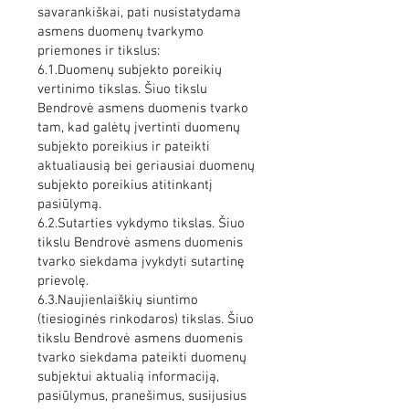
savarankiškai, pati nusistatydama
asmens duomenų tvarkymo
priemones ir tikslus:
6.1.Duomenų subjekto poreikių
vertinimo tikslas. Šiuo tikslu
Bendrovė asmens duomenis tvarko
tam, kad galėtų įvertinti duomenų
subjekto poreikius ir pateikti
aktualiausią bei geriausiai duomenų
subjekto poreikius atitinkantį
pasiūlymą.
6.2.Sutarties vykdymo tikslas. Šiuo
tikslu Bendrovė asmens duomenis
tvarko siekdama įvykdyti sutartinę
prievolę.
6.3.Naujienlaiškių siuntimo
(tiesioginės rinkodaros) tikslas. Šiuo
tikslu Bendrovė asmens duomenis
tvarko siekdama pateikti duomenų
subjektui aktualią informaciją,
pasiūlymus, pranešimus, susijusius