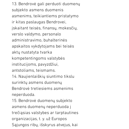
13. Bendrovė gali perduoti duomenų
subjekto asmens duomenis
asmenims, teikiantiems pristatymo
ir kitas paslaugas Bendrovei,
įskaitant teisės, finansų, mokesčių,
verslo valdymo, personalo
administravimo, buhalterinės
apskaitos vykdytojams bei teisės
aktų nustatyta tvarka
kompetentingoms valstybės
institucijoms, pavyzdžiui,
antstoliams, teismams.
14. Naujienlaiškių siuntimo tikslu
surinktų asmens duomenų
Bendrovė tretiesiems asmenims
neperduoda.
15. Bendrovė duomenų subjekto
asmens duomenų neperduoda į
trečiąsias valstybes ar tarptautines
organizacijas, t. y. už Europos
Sąjungos ribų, išskyrus atvejus, kai