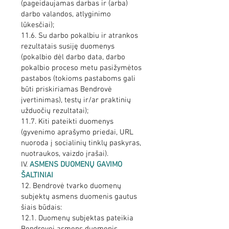
(pageidaujamas darbas ir (arba)
darbo valandos, atlyginimo
lūkesčiai);
11.6. Su darbo pokalbiu ir atrankos
rezultatais susiję duomenys
(pokalbio dėl darbo data, darbo
pokalbio proceso metu pasižymėtos
pastabos (tokioms pastaboms gali
būti priskiriamas Bendrovė
įvertinimas), testų ir/ar praktinių
užduočių rezultatai);
11.7. Kiti pateikti duomenys
(gyvenimo aprašymo priedai, URL
nuoroda į socialinių tinklų paskyras,
nuotraukos, vaizdo įrašai).
IV.
ASMENS DUOMENŲ GAVIMO
ŠALTINIAI
12. Bendrovė tvarko duomenų
subjektų asmens duomenis gautus
šiais būdais:
12.1. Duomenų subjektas pateikia