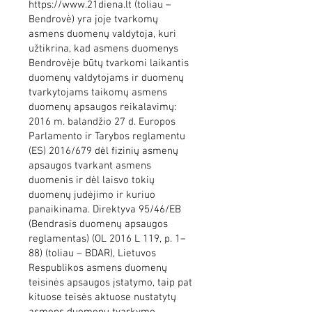
https://www.21diena.lt
(toliau –
Bendrovė) yra joje tvarkomų
asmens duomenų valdytoja, kuri
užtikrina, kad asmens duomenys
Bendrovėje būtų tvarkomi laikantis
duomenų valdytojams ir duomenų
tvarkytojams taikomų asmens
duomenų apsaugos reikalavimų:
2016 m. balandžio 27 d. Europos
Parlamento ir Tarybos reglamentu
(ES) 2016/679 dėl fizinių asmenų
apsaugos tvarkant asmens
duomenis ir dėl laisvo tokių
duomenų judėjimo ir kuriuo
panaikinama. Direktyva 95/46/EB
(Bendrasis duomenų apsaugos
reglamentas) (OL 2016 L 119, p. 1–
88) (toliau – BDAR), Lietuvos
Respublikos asmens duomenų
teisinės apsaugos įstatymo, taip pat
kituose teisės aktuose nustatytų