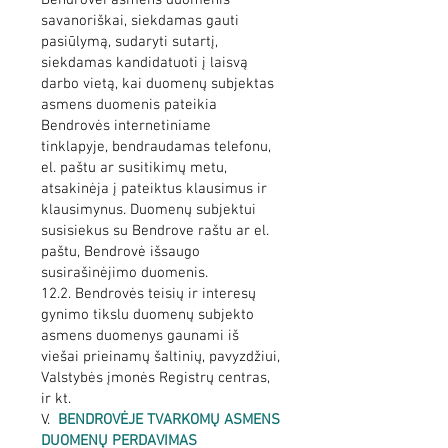
Bendrovei asmens duomenis
savanoriškai, siekdamas gauti
pasiūlymą, sudaryti sutartį,
siekdamas kandidatuoti į laisvą
darbo vietą, kai duomenų subjektas
asmens duomenis pateikia
Bendrovės internetiniame
tinklapyje, bendraudamas telefonu,
el. paštu ar susitikimų metu,
atsakinėja į pateiktus klausimus ir
klausimynus. Duomenų subjektui
susisiekus su Bendrove raštu ar el.
paštu, Bendrovė išsaugo
susirašinėjimo duomenis.
12.2. Bendrovės teisių ir interesų
gynimo tikslu duomenų subjekto
asmens duomenys gaunami iš
viešai prieinamų šaltinių, pavyzdžiui,
Valstybės įmonės Registrų centras,
ir kt.
V.
BENDROVĖJE TVARKOMŲ ASMENS
DUOMENŲ PERDAVIMAS