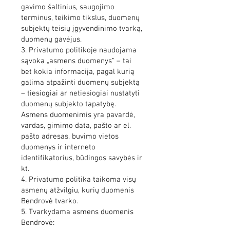
gavimo šaltinius, saugojimo
terminus, teikimo tikslus, duomenų
subjektų teisių įgyvendinimo tvarką,
duomenų gavėjus.
3. Privatumo politikoje naudojama
sąvoka „asmens duomenys“ – tai
bet kokia informacija, pagal kurią
galima atpažinti duomenų subjektą
– tiesiogiai ar netiesiogiai nustatyti
duomenų subjekto tapatybę.
Asmens duomenimis yra pavardė,
vardas, gimimo data, pašto ar el.
pašto adresas, buvimo vietos
duomenys ir interneto
identifikatorius, būdingos savybės ir
kt.
4. Privatumo politika taikoma visų
asmenų atžvilgiu, kurių duomenis
Bendrovė tvarko.
5. Tvarkydama asmens duomenis
Bendrovė: