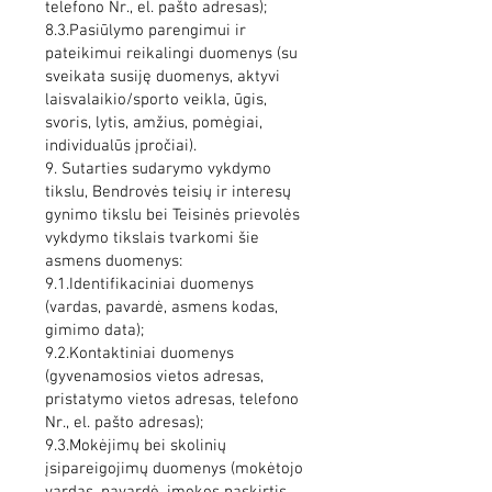
telefono Nr., el. pašto adresas);
8.3.Pasiūlymo parengimui ir
pateikimui reikalingi duomenys (su
sveikata susiję duomenys, aktyvi
laisvalaikio/sporto veikla, ūgis,
svoris, lytis, amžius, pomėgiai,
individualūs įpročiai).
9. Sutarties sudarymo vykdymo
tikslu, Bendrovės teisių ir interesų
gynimo tikslu bei Teisinės prievolės
vykdymo tikslais tvarkomi šie
asmens duomenys:
9.1.Identifikaciniai duomenys
(vardas, pavardė, asmens kodas,
gimimo data);
9.2.Kontaktiniai duomenys
(gyvenamosios vietos adresas,
pristatymo vietos adresas, telefono
Nr., el. pašto adresas);
9.3.Mokėjimų bei skolinių
įsipareigojimų duomenys (mokėtojo