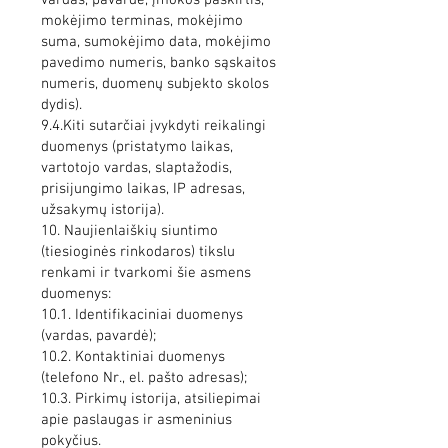
vardas, pavardė, įmokos paskirtis,
mokėjimo terminas, mokėjimo
suma, sumokėjimo data, mokėjimo
pavedimo numeris, banko sąskaitos
numeris, duomenų subjekto skolos
dydis).
9.4.Kiti sutarčiai įvykdyti reikalingi
duomenys (pristatymo laikas,
vartotojo vardas, slaptažodis,
prisijungimo laikas, IP adresas,
užsakymų istorija).
10. Naujienlaiškių siuntimo
(tiesioginės rinkodaros) tikslu
renkami ir tvarkomi šie asmens
duomenys:
10.1. Identifikaciniai duomenys
(vardas, pavardė);
10.2. Kontaktiniai duomenys
(telefono Nr., el. pašto adresas);
10.3. Pirkimų istorija, atsiliepimai
apie paslaugas ir asmeninius
pokyčius.