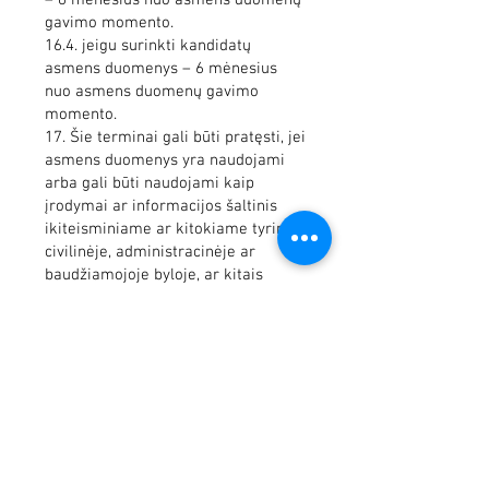
– 6 mėnesius nuo asmens duomenų
gavimo momento.
16.4. jeigu surinkti kandidatų
asmens duomenys – 6 mėnesius
nuo asmens duomenų gavimo
momento.
17. Šie terminai gali būti pratęsti, jei
asmens duomenys yra naudojami
arba gali būti naudojami kaip
įrodymai ar informacijos šaltinis
ikiteisminiame ar kitokiame tyrime,
civilinėje, administracinėje ar
baudžiamojoje byloje, ar kitais
įstatymų nustatytais atvejais. Tokiu
atveju asmens duomenys gali būti
saugomi tiek, kiek reikalinga šiems
duomenų tvarkymo tikslams, ir
sunaikinami nedelsiant, kai tampa
nebereikalingi.
VII.
DUOMENŲ SUBJEKTO TEISĖS
18. Tvarkydama asmens duomenis,
Bendrovė užtikrina duomenų