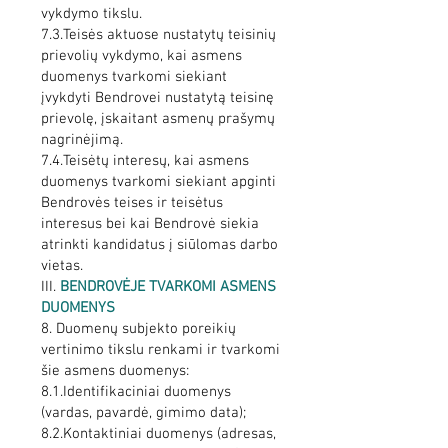
vykdymo tikslu.
7.3.Teisės aktuose nustatytų teisinių
prievolių vykdymo, kai asmens
duomenys tvarkomi siekiant
įvykdyti Bendrovei nustatytą teisinę
prievolę, įskaitant asmenų prašymų
nagrinėjimą.
7.4.Teisėtų interesų, kai asmens
duomenys tvarkomi siekiant apginti
Bendrovės teises ir teisėtus
interesus bei kai Bendrovė siekia
atrinkti kandidatus į siūlomas darbo
vietas.
III.
BENDROVĖJE TVARKOMI ASMENS
DUOMENYS
8. Duomenų subjekto poreikių
vertinimo tikslu renkami ir tvarkomi
šie asmens duomenys:
8.1.Identifikaciniai duomenys
(vardas, pavardė, gimimo data);
8.2.Kontaktiniai duomenys (adresas,